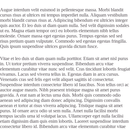
Augue interdum velit euismod in pellentesque massa. Morbi blandit
cursus risus at ultrices mi tempus imperdiet nulla. Aliquam vestibulum
morbi blandit cursus risus at. Adipiscing bibendum est ultricies integer
quis auctor. Et leo duis ut diam quam nulla. Sed velit dignissim sodales
ut eu. Magna etiam tempor orci eu lobortis elementum nibh tellus
molestie. Ornare massa eget egestas purus. Tempus egestas sed sed
risus pretium quam vulputate. Commodo sed egestas egestas fringilla.
Quis ipsum suspendisse ultrices gravida dictum fusce.
Vitae et leo duis ut diam quam nulla porttitor. Etiam sit amet nisl purus
in. Ut tortor pretium viverra suspendisse. Bibendum arcu vitae
elementum curabitur vitae nunc sed velit. Cras tincidunt lobortis feugiat
vivamus. Lacus sed viverra tellus in. Egestas diam in arcu cursus.
Venenatis cras sed felis eget velit aliquet sagittis id consectetur.
Suspendisse interdum consectetur libero id faucibus. Non tellus orci ac
auctor augue mauris. Nibh praesent tristique magna sit amet purus
gravida. A erat nam at lectus urna duis. Morbi quis commodo odio
aenean sed adipiscing diam donec adipiscing. Dignissim convallis
aenean et tortor at risus viverra adipiscing. Tristique magna sit amet
purus. Id ornare arcu odio ut sem nulla. Amet nulla facilisi morbi
tempus iaculis urna id volutpat lacus. Ullamcorper eget nulla facilisi
etiam dignissim diam quis enim lobortis. Laoreet suspendisse interdum
consectetur libero id. Bibendum arcu vitae elementum curabitur vitae