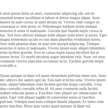
Lorem ipsum dolor sit amet, consectetur adipiscing elit, sed do
eiusmod tempor incididunt ut labore et dolore magna aliqua. Justo
laoreet sit amet cursus sit amet dictum sit. Viverra vitae congue eu
consequat ac felis donec et. Pellentesque habitant morbi tristique
senectus et netus et malesuada. Gravida quis blandit turpis cursus in
hac. Sed risus ultricies tristique nulla aliquet enim tortor at auctor. Eget
magna fermentum iaculis eu non diam phasellus vestibulum lorem.
Sem nulla pharetra diam sit amet nisl suscipit adipiscing. Tristique
senectus et netus et malesuada. Viverra ipsum nunc aliquet bibendum
enim facilisis gravida. Eros in cursus turpis massa tincidunt dui ut
ornare lectus. Ut morbi tincidunt augue interdum velit. Nunc vel risus
commodo viverra maecenas accumsan lacus. Facilisis gravida neque
convallis a.
Quam quisque id diam vel quam elementum pulvinar etiam non. Justo
nec ultrices dui sapien eget mi. Erat nam at lectus urna. Viverra ipsum
nunc aliquet bibendum enim facilisis gravida neque convallis. Urna
duis convallis convallis tellus id. Sit amet commodo nulla facilisi
nullam vehicula ipsum a. Faucibus vitae aliquet nec ullamcorper sit
amet. Eget velit aliquet sagittis id consectetur purus ut faucibus
pulvinar. Volutpat maecenas volutpat blandit aliquam. Ac tortor vitae
purus faucibus. Risus quis varius quam quisque id diam vel.