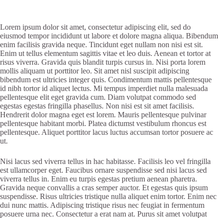
Lorem ipsum dolor sit amet, consectetur adipiscing elit, sed do
eiusmod tempor incididunt ut labore et dolore magna aliqua. Bibendum
enim facilisis gravida neque. Tincidunt eget nullam non nisi est sit.
Enim ut tellus elementum sagittis vitae et leo duis. Aenean et tortor at
risus viverra. Gravida quis blandit turpis cursus in. Nisi porta lorem
mollis aliquam ut porttitor leo. Sit amet nisl suscipit adipiscing
bibendum est ultricies integer quis. Condimentum mattis pellentesque
id nibh tortor id aliquet lectus. Mi tempus imperdiet nulla malesuada
pellentesque elit eget gravida cum. Diam volutpat commodo sed
egestas egestas fringilla phasellus. Non nisi est sit amet facilisis.
Hendrerit dolor magna eget est lorem. Mauris pellentesque pulvinar
pellentesque habitant morbi. Platea dictumst vestibulum rhoncus est
pellentesque. Aliquet porttitor lacus luctus accumsan tortor posuere ac
ut.
Nisi lacus sed viverra tellus in hac habitasse. Facilisis leo vel fringilla
est ullamcorper eget. Faucibus ornare suspendisse sed nisi lacus sed
viverra tellus in. Enim eu turpis egestas pretium aenean pharetra.
Gravida neque convallis a cras semper auctor. Et egestas quis ipsum
suspendisse. Risus ultricies tristique nulla aliquet enim tortor. Enim nec
dui nunc mattis. Adipiscing tristique risus nec feugiat in fermentum
posuere urna nec. Consectetur a erat nam at. Purus sit amet volutpat