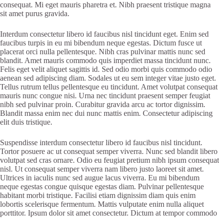
consequat. Mi eget mauris pharetra et. Nibh praesent tristique magna
sit amet purus gravida.
Interdum consectetur libero id faucibus nisl tincidunt eget. Enim sed
faucibus turpis in eu mi bibendum neque egestas. Dictum fusce ut
placerat orci nulla pellentesque. Nibh cras pulvinar mattis nunc sed
blandit. Amet mauris commodo quis imperdiet massa tincidunt nunc.
Felis eget velit aliquet sagittis id. Sed odio morbi quis commodo odio
aenean sed adipiscing diam. Sodales ut eu sem integer vitae justo eget.
Tellus rutrum tellus pellentesque eu tincidunt. Amet volutpat consequat
mauris nunc congue nisi. Urna nec tincidunt praesent semper feugiat
nibh sed pulvinar proin. Curabitur gravida arcu ac tortor dignissim.
Blandit massa enim nec dui nunc mattis enim. Consectetur adipiscing
elit duis tristique.
Suspendisse interdum consectetur libero id faucibus nisl tincidunt.
Tortor posuere ac ut consequat semper viverra. Nunc sed blandit libero
volutpat sed cras ornare. Odio eu feugiat pretium nibh ipsum consequat
nisl. Ut consequat semper viverra nam libero justo laoreet sit amet.
Ultrices in iaculis nunc sed augue lacus viverra. Eu mi bibendum
neque egestas congue quisque egestas diam. Pulvinar pellentesque
habitant morbi tristique. Facilisi etiam dignissim diam quis enim
lobortis scelerisque fermentum. Mattis vulputate enim nulla aliquet
porttitor. Ipsum dolor sit amet consectetur. Dictum at tempor commodo