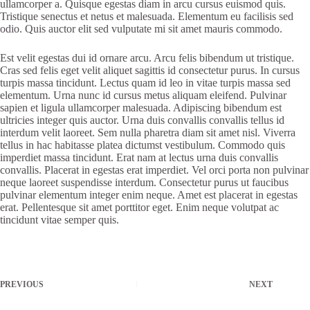
ullamcorper a. Quisque egestas diam in arcu cursus euismod quis.
Tristique senectus et netus et malesuada. Elementum eu facilisis sed
odio. Quis auctor elit sed vulputate mi sit amet mauris commodo.
Est velit egestas dui id ornare arcu. Arcu felis bibendum ut tristique.
Cras sed felis eget velit aliquet sagittis id consectetur purus. In cursus
turpis massa tincidunt. Lectus quam id leo in vitae turpis massa sed
elementum. Urna nunc id cursus metus aliquam eleifend. Pulvinar
sapien et ligula ullamcorper malesuada. Adipiscing bibendum est
ultricies integer quis auctor. Urna duis convallis convallis tellus id
interdum velit laoreet. Sem nulla pharetra diam sit amet nisl. Viverra
tellus in hac habitasse platea dictumst vestibulum. Commodo quis
imperdiet massa tincidunt. Erat nam at lectus urna duis convallis
convallis. Placerat in egestas erat imperdiet. Vel orci porta non pulvinar
neque laoreet suspendisse interdum. Consectetur purus ut faucibus
pulvinar elementum integer enim neque. Amet est placerat in egestas
erat. Pellentesque sit amet porttitor eget. Enim neque volutpat ac
tincidunt vitae semper quis.
PREVIOUS
NEXT